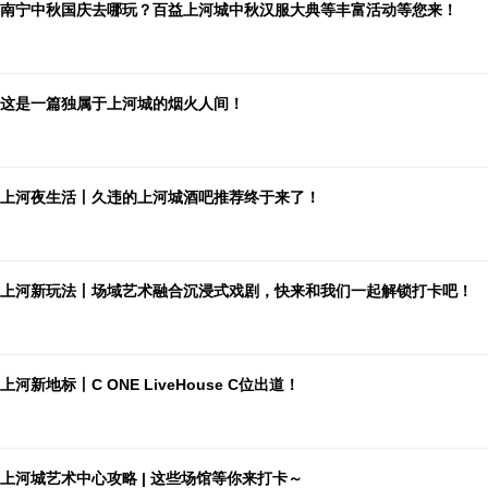
南宁中秋国庆去哪玩？百益上河城中秋汉服大典等丰富活动等您来！
这是一篇独属于上河城的烟火人间！
上河夜生活丨久违的上河城酒吧推荐终于来了！
上河新玩法丨场域艺术融合沉浸式戏剧，快来和我们一起解锁打卡吧！
上河新地标丨C ONE LiveHouse C位出道！
上河城艺术中心攻略 | 这些场馆等你来打卡～