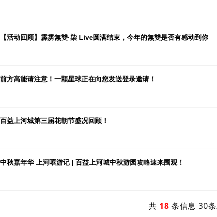
【活动回顾】霹雳無雙·柒 Live圆满结束，今年的無雙是否有感动到你
前方高能请注意！一颗星球正在向您发送登录邀请！
百益上河城第三届花朝节盛况回顾！
中秋嘉年华 上河嘻游记 | 百益上河城中秋游园攻略速来围观！
共
18
条信息 30条